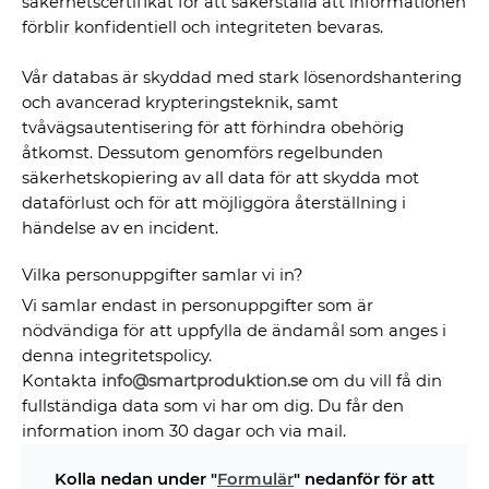
säkerhetscertifikat för att säkerställa att informationen
förblir konfidentiell och integriteten bevaras.
Vår databas är skyddad med stark lösenordshantering
och avancerad krypteringsteknik, samt
tvåvägsautentisering för att förhindra obehörig
åtkomst. Dessutom genomförs regelbunden
säkerhetskopiering av all data för att skydda mot
dataförlust och för att möjliggöra återställning i
händelse av en incident.
Vilka personuppgifter samlar vi in?
Vi samlar endast in personuppgifter som är
nödvändiga för att uppfylla de ändamål som anges i
denna integritetspolicy.
Kontakta
info@smartproduktion.se
om du vill få din
fullständiga data som vi har om dig. Du får den
information inom 30 dagar och via mail.
Kolla nedan under "
Formulär
" nedanför för att